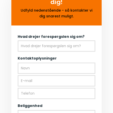
dig!
Udfyld nedenstående - så kontakter vi
dig snarest muligt.
Bliv
Hvad drejer forespørgslen sig om?
kontaktet
Kontaktoplysninger
Beliggenhed