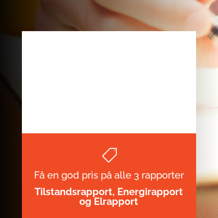

Få en god pris på alle 3 rapporter
Tilstandsrapport, Energirapport
og Elrapport