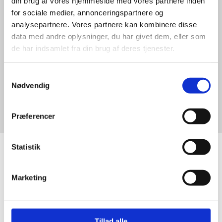
din brug af vores hjemmeside med vores partnere inden
forslag til energitiltag, der kan forbedre energimærket.
for sociale medier, annonceringspartnere og
Dette kan for mange også være relevant, med henblik på
analysepartnere. Vores partnere kan kombinere disse
besparelser og et evt. salg af ejendommen på sigt.
data med andre oplysninger, du har givet dem, eller som
de har indsamlet fra din brug af deres tjenester.
Kontakt Inspec
Samtykkevalg
Nødvendig
Præferencer
Statistik
Marketing
Dygtig byggesagkyndig til
køberrådgivning – vi hjælper bl.a. i
Tillad alle