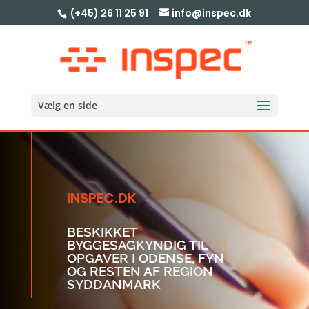
(+45) 26 11 25 91
info@inspec.dk
Vælg en side
INSPEC.DK
BESKIKKET
BYGGESAGKYNDIG TIL
OPGAVER I ODENSE, FYN
OG RESTEN AF REGION
SYDDANMARK