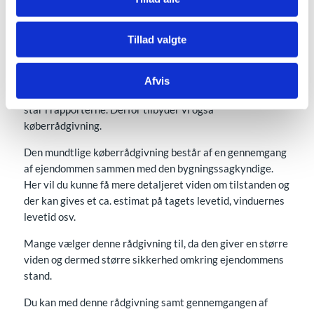
Odense, resten af Fyn samt
Trekantområdet
Tillad valgte
Hvis man går med tanker om køb af en bygning, kan man
Afvis
have brug for mere viden om ejendommen, end hvad der
står i rapporterne. Derfor tilbyder vi også
køberrådgivning.
Den mundtlige køberrådgivning består af en gennemgang
af ejendommen sammen med den bygningssagkyndige.
Her vil du kunne få mere detaljeret viden om tilstanden og
der kan gives et ca. estimat på tagets levetid, vinduernes
levetid osv.
Mange vælger denne rådgivning til, da den giver en større
viden og dermed større sikkerhed omkring ejendommens
stand.
Du kan med denne rådgivning samt gennemgangen af