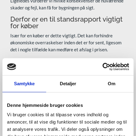
Ligeledes vurderer vi hvilke konsekvenser de nuværende
skader og fejl, kan få for bygningen på sigt.
Derfor er en til standsrapport vigtigt
for køber
Især for en køber er dette vigtigt. Det kan forhindre
økonomiske overraskelser inden det er for sent, ligesom
det i nogle tilfælde kan medføre et afslag i prisen.
Derfor er en til standsrapport vigtigt
for sælger
En tilstandsrapport er også meget vigtig, da man dermed
Samtykke
Detaljer
Om
ikke selv kan blive draget til ansvar for væsentlige
forhold, som kan have betydning for køberen.
Energimærket er et lovkrav ved
Denne hjemmeside bruger cookies
boligsalg
Vi bruger cookies til at tilpasse vores indhold og
Energimærket er et lovkrav, når du skal sælge eller udleje
annoncer, til at vise dig funktioner til sociale medier og til
en ejendom. Det viser nemlig, hvor store udgifter der er
at analysere vores trafik. Vi deler også oplysninger om
ved bygningens energiforbrug. Samtidig medfølger der