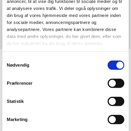
annoncer, til at vise dig funktioner til sociale medier og til
Kontakt Inspec
at analysere vores trafik. Vi deler også oplysninger om
din brug af vores hjemmeside med vores partnere inden
for sociale medier, annonceringspartnere og
analysepartnere. Vores partnere kan kombinere disse
data med andre oplysninger, du har givet dem, eller som
de har indsamlet fra din brug af deres tjenester.
Samtykkevalg
Nødvendig
Præferencer
Hvad er en tilstandsrapport? Og
hvem laver tilstandsrapport?
Statistik
Tilstandsrapporten udarbejdes af en
bygningssagkyndig
.
Marketing
Den er en essentiel del i hushandlen og lægger til grund