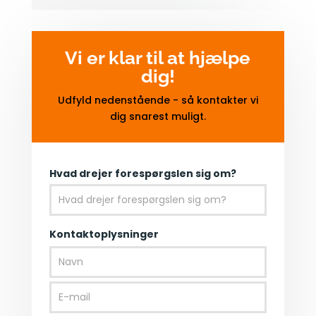
Vi er klar til at hjælpe
dig!
Udfyld nedenstående - så kontakter vi
dig snarest muligt.
Bliv
Hvad drejer forespørgslen sig om?
kontaktet
Kontaktoplysninger