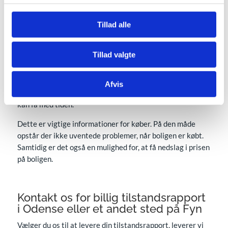
for ejerskifteforsikringen, sammen med el-rapporten. Vi
arbejder som bygningssagkyndig i Odense og på resten af
Tillad alle
Fyn.
Rapporten baseres på en grundig gennemgang af
Tillad valgte
bygningen. Alt synligt vurderes og undersøges for skader
og fejl. Men der vurderes bl.a. også på det, der ikke ses
med det blotte øje. Samtidig laves der også et skøn på,
Afvis
hvor store konsekvenser de identificerede fejl og skader
kan få med tiden.
Dette er vigtige informationer for køber. På den måde
opstår der ikke uventede problemer, når boligen er købt.
Samtidig er det også en mulighed for, at få nedslag i prisen
på boligen.
Kontakt os for billig tilstandsrapport
i Odense eller et andet sted på Fyn
Vælger du os til at levere din tilstandsrapport, leverer vi