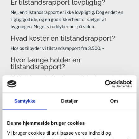
Er tilstandsrapport lovpligtig?
Nej, en tilstandsrapport er ikke lovpligtig. Dog er det en
rigtig god idé, og en god sikkerhed for sælger af
bygningen. Noget vi uddyber her på siden.
Hvad koster en tilstandsrapport?
Hos os tilbyder vi tilstandsrapport fra 3.500, –
Hvor længe holder en
tilstandsrapport?
I forbindelse med et hussalg, er en tilstandsrapport er
gyldig i 6 måneder.
Skal der laves tilstandsrapport på
Samtykke
Detaljer
Om
sommerhuse?
Det er ikke et krav, men er ligesom ved andre typer af
ejendomme en forudsætning for, at man kan tegne en
Denne hjemmeside bruger cookies
ejerskifteforsikring.
Vi bruger cookies til at tilpasse vores indhold og