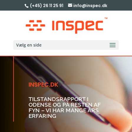
(+45) 26 11 25 91
info@inspec.dk
Vælg en side
INSPEC.DK
TILSTANDSRAPPORT I
ODENSE OG PÅ RESTEN AF
FYN – VI HAR MANGE ÅRS
ERFARING