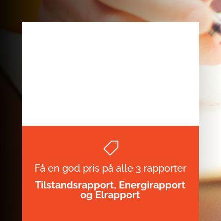

Få en god pris på alle 3 rapporter
Tilstandsrapport, Energirapport
og Elrapport