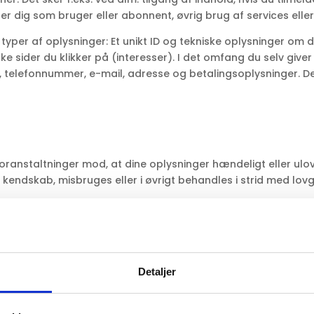
er dig som bruger eller abonnent, øvrig brug af services elle
yper af oplysninger: Et unikt ID og tekniske oplysninger om di
e sider du klikker på (interesser). I det omfang du selv giver 
telefonnummer, e-mail, adresse og betalingsoplysninger. Det
oranstaltninger mod, at dine oplysninger hændeligt eller ulovlig
endskab, misbruges eller i øvrigt behandles i strid med lovg
ig som bruger og vise dig de annoncer, som vil have størst san
 at kunne levere de services, du har efterspurgt, som f.eks. 
Detaljer
vores services og indhold.