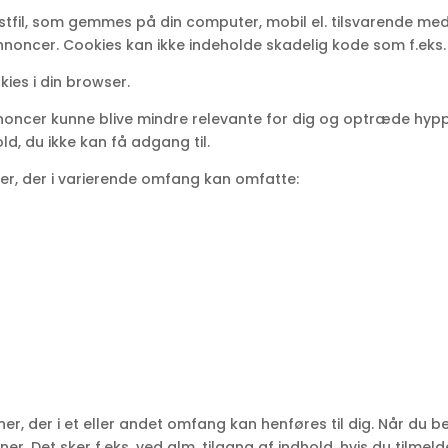
kstfil, som gemmes på din computer, mobil el. tilsvarende m
 annoncer. Cookies kan ikke indeholde skadelig kode som f.eks. 
kies i din browser.
 annoncer kunne blive mindre relevante for dig og optræde hyp
ld, du ikke kan få adgang til.
ter, der i varierende omfang kan omfatte:
ner, der i et eller andet omfang kan henføres til dig. Når du 
. Det sker f.eks. ved alm. tilgang af indhold, hvis du tilmeld