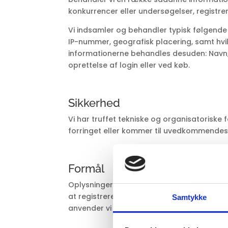
konkurrencer eller undersøgelser, registrer
Vi indsamler og behandler typisk følgende t
IP-nummer, geografisk placering, samt hvilk
informationerne behandles desuden: Navn, 
oprettelse af login eller ved køb.
Sikkerhed
Vi har truffet tekniske og organisatoriske f
forringet eller kommer til uvedkommendes k
Formål
Oplysningerne bruges til at identificere d
at registrere dine køb og betalinger, samt
Samtykke
anvender vi oplysningerne til at optimere 