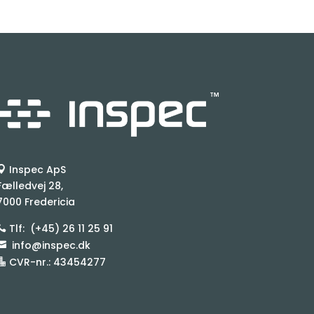
Inspec ApS

Fælledvej 28,
7000 Fredericia
Tlf:
(+45) 26 11 25 91

info@inspec.dk

CVR-nr.: 43454277
