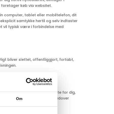
r foretager køb via websitet.
n computer, tablet eller mobiltelefon, dit
eksplicit samtykke hertil og selv indtaster
 vil typisk være i forbindelse med
t bliver slettet, offentliggjort, fortabt,
ivningen.
dsynlighed for at være relevante for dig,
at fremsende et nyhedsbrev. Herudover
Om