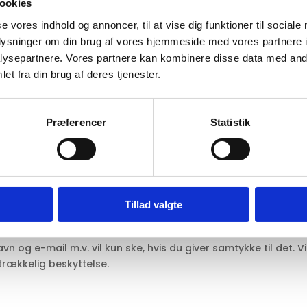
ookies
se vores indhold og annoncer, til at vise dig funktioner til sociale
oplysninger om din brug af vores hjemmeside med vores partnere i
er tilladt i henhold til lovgivningen, og vi sletter dem, når d
ysepartnere. Vores partnere kan kombinere disse data med andr
baggrunden for opbevaring. Det er derfor ikke muligt at ang
et fra din brug af deres tjenester.
Præferencer
Statistik
cer, du modtager og evt. klikker på, geografisk placering, kø
 er kendt. Du kan se hvilke tredjeparter, der er tale om, i af
Tillad valgte
er til opbevaring og behandling af data. Disse behandler u
 og e-mail m.v. vil kun ske, hvis du giver samtykke til det. V
strækkelig beskyttelse.