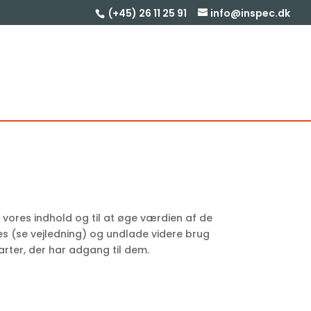
(+45) 26 11 25 91
info@inspec.dk
 vores indhold og til at øge værdien af de
ies (se vejledning) og undlade videre brug
arter, der har adgang til dem.