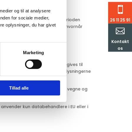

 medier og til at analysere
nden for sociale medier,
e ikke længere er nødvendige. Perioden
26 11 25 91
e oplysninger, du har givet
ive en generel tidsramme for, hvornår

Kontakt
os
Marketing
n og alderssegment m.v. videregives til
snittet om ”Cookies” ovenfor. Oplysningerne
Tillad alle
delukkende oplysninger på vores vegne og
i anvender kun databehandlere i EU eller i