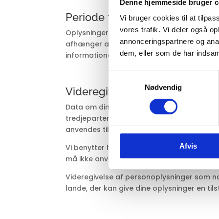
Denne hjemmeside bruger c
Periode for opbevaring
Vi bruger cookies til at tilpas
vores trafik. Vi deler også 
Oplysningerne opbevares i det tidsrum, der 
annonceringspartnere og anal
afhænger af karakteren af oplysningen og 
dem, eller som de har indsaml
informationer slettes.
Samtykkevalg
Nødvendig
Videregivelse af oplysninger
Data om din brug af websitet, hvilke annon
tredjeparter i det omfang disse oplysninger
anvendes til målretning af annoncering.
Afvis
Vi benytter herudover en række tredjepart
må ikke anvende dem til egne formål.
Videregivelse af personoplysninger som navn
lande, der kan give dine oplysninger en til