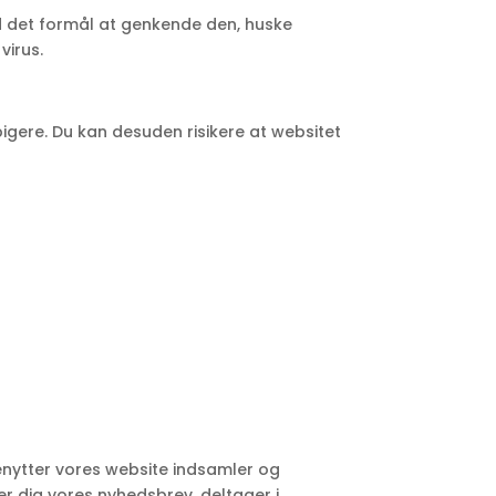
ed det formål at genkende den, huske
virus.
pigere. Du kan desuden risikere at websitet
benytter vores website indsamler og
er dig vores nyhedsbrev, deltager i